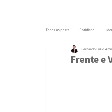
Início
Biografia
E
Todos os posts
Cotidiano
Lide
Fernando Luzio
4 mi
Frente e 