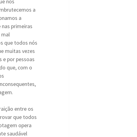
ue nos 
Embrutecemos a 
donamos a 
nas primeiras 
 mal 
s que todos nós 
e muitas vezes 
 e por pessoas 
ado que, com o 
os 
inconsequentes, 
tagem.
aição entre os 
provar que todos 
botagem opera 
te saudável 