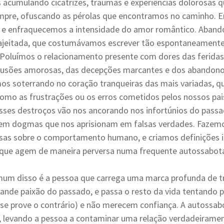
 acumulando cicatrizes, traumas e experiências dolorosas q
pre, ofuscando as pérolas que encontramos no caminho. 
 e enfraquecemos a intensidade do amor romântico. Aban
sajeitada, que costumávamos escrever tão espontaneamente 
 Poluímos o relacionamento presente com dores das feridas
ilusões amorosas, das decepções marcantes e dos abandono
s soterrando no coração tranqueiras das mais variadas, qu
mo as frustrações ou os erros cometidos pelos nossos pais
Esses destroços vão nos ancorando nos infortúnios do pass
 em dogmas que nos aprisionam em falsas verdades. Fazem
osas sobre o comportamento humano, e criamos definições 
 que agem de maneira perversa numa frequente autossabo
um disso é a pessoa que carrega uma marca profunda de tr
rande paixão do passado, e passa o resto da vida tentando 
 se prove o contrário) e não merecem confiança. A autossa
, levando a pessoa a contaminar uma relação verdadeiramen