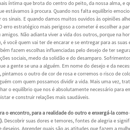
ais íntima que brota do centro do peito, da nossa alma, e qu
ue estávamos à procura. Quando nos falta equilíbrio emocio
r os sinais. E quando damos muitos ouvidos às opiniões alhe
 erro estratégico mais perigoso a cometer é escolher a part
u amigos. Não adianta viver a vida dos outros, porque na hora
 é você quem vai ter de encarar e se entregar para as suas 
bém fazem escolhas influenciadas pelo desejo de ter segura
fações sociais, medo da solidão e do desamparo. Sofrimento
 a gente se una a alguém. Em nome do desejo e da necess
 pintamos o outro de cor de rosa e corremos o risco de col
lguém com quem possamos dividir a vida. Mais uma vez, tra
ar o equilíbrio que nos é absolutamente necessário para enx
uistar e construir relações mais saudáveis.
ra o encontro, para a realidade do outro e enxergá-la como 
).
 Descobrir suas dores e temores, fontes de alegria e signif
 desejos. Aprender quais são as atitudes que fazem a mulher