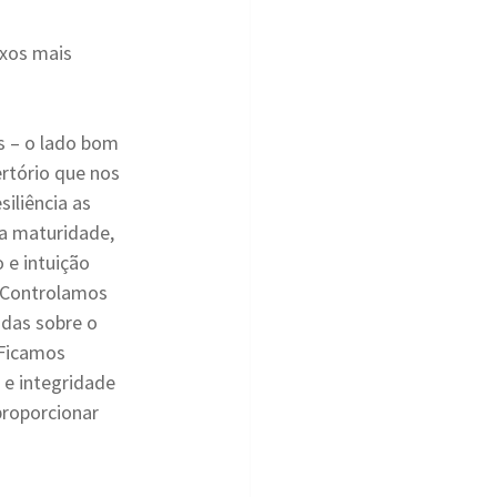
xos mais 
s – o lado bom 
rtório que nos 
iliência as 
a maturidade, 
 e intuição 
. Controlamos 
das sobre o 
 Ficamos 
e integridade 
proporcionar 