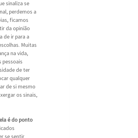
e sinaliza se 
nal, perdemos a 
ias, ficamos 
ir da opinião 
 de ir para a 
escolhas. Muitas 
nça na vida, 
s pessoais 
idade de ter 
ocar qualquer 
tar de si mesmo 
ergar os sinais, 
ela é do ponto 
icados 
 se sentir 