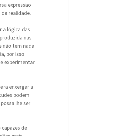
rsa expressão 
 da realidade.
 a lógica das 
 produzida nas 
e não tem nada 
a, por isso 
 e experimentar 
ara enxergar a 
itudes podem 
possa lhe ser 
 capazes de 
ações mais 