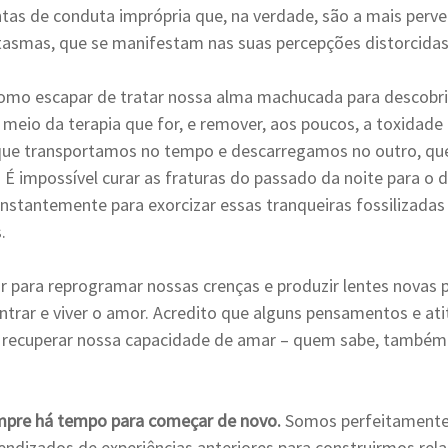
tas de conduta imprópria que, na verdade, são a mais perve
tasmas, que se manifestam nas suas percepções distorcidas
omo escapar de tratar nossa alma machucada para descobrir
meio da terapia que for, e remover, aos poucos, a toxidade
que transportamos no tempo e descarregamos no outro, qu
 É impossível curar as fraturas do passado da noite para o di
nstantemente para exorcizar essas tranqueiras fossilizadas
.
 para reprogramar nossas crenças e produzir lentes novas p
trar e viver o amor. Acredito que alguns pensamentos e at
a recuperar nossa capacidade de amar – quem sabe, também 
empre há tempo para começar de novo. 
Somos perfeitamente
ndizados de experiências anteriores para construirmos rel