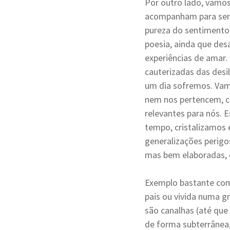
Por outro lado, vamos
acompanham para sem
pureza do sentimento
poesia, ainda que de
experiências de amar.
cauterizadas das des
um dia sofremos. Vamo
nem nos pertencem, co
relevantes para nós. 
tempo, cristalizamos
generalizações perig
mas bem elaboradas,
Exemplo bastante com
pais ou vivida numa g
são canalhas (até que
de forma subterrânea