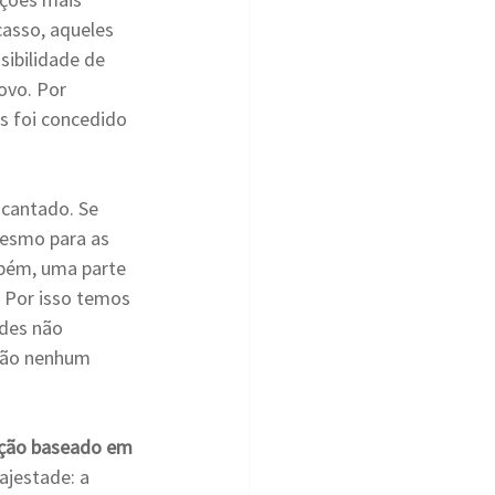
casso, aqueles 
ibilidade de 
ovo. Por 
s foi concedido 
ncantado. Se 
mesmo para as 
bém, uma parte 
 Por isso temos 
udes não 
 são nenhum 
eção baseado em 
ajestade: a 