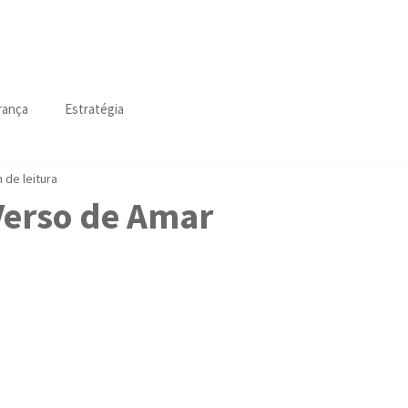
stratégia
Liderança
Cotidiano
Luzio Strategy
rança
Estratégia
n de leitura
Verso de Amar